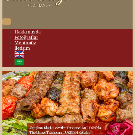
Hakkımızda
Fotoğraflar
Menümüz
İletişim
Alıştığınız Klasik Lezzetler Tophane HACI DAYI'da...
The Classic Traditional TURKISH Kebab's..